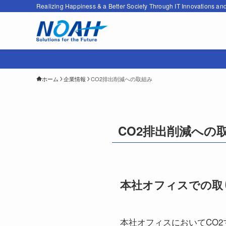
Realizing Happiness & a Better Society Through IT Innovations an
ホーム
企業情報
CO2排出削減への取組み
CO2排出削減への
本社オフィスでの取
本社オフィスにおいてCO