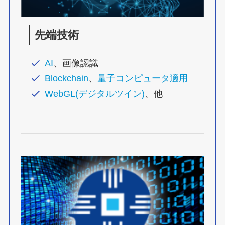
先端技術
AI
、画像認識
Blockchain
、
量子コンピュータ適用
WebGL(デジタルツイン)
、他