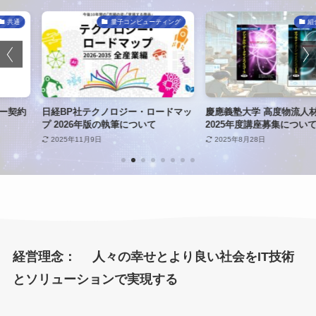
子コンピューティング
組合せ最適化
ジー・ロードマッ
慶應義塾大学 高度物流人材育成塾
慶應義塾大学・
筆について
2025年度講座募集について
の公開イベント
2025年8月28日
2025年8月27日
経営理念： 人々の幸せとより良い社会をIT技術
とソリューションで実現する