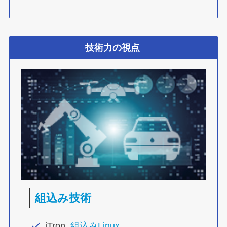
技術力の視点
組込み技術
iTron,
組込みLinux