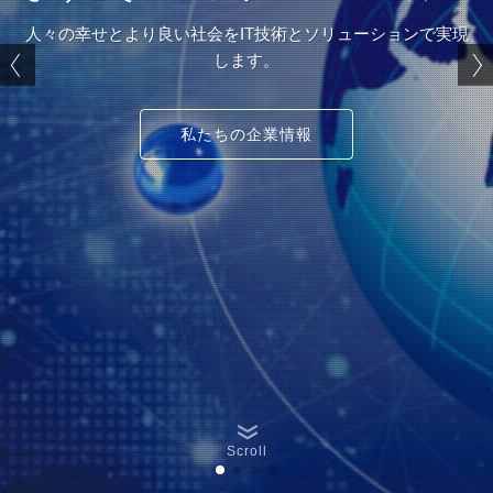
エッジ/
より良い社会をIT技術とソリューションで実現
ワンストップ
します。
最先端IT技術による
お
私たちの企業情報
Scroll